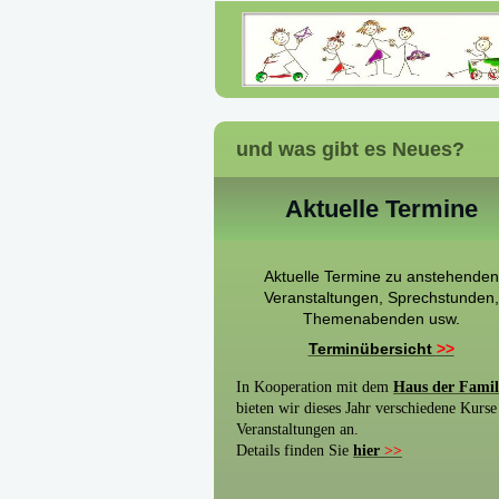
und was gibt es Neues?
Aktuelle Termine
Aktuelle Termine zu anstehenden
Veranstaltungen, Sprechstunden,
Themenabenden usw.
Terminübersicht
>>
In Kooperation mit dem
Haus der Famil
bieten wir dieses Jahr verschiedene Kurse
Veranstaltungen an.
Details finden Sie
hier
>>