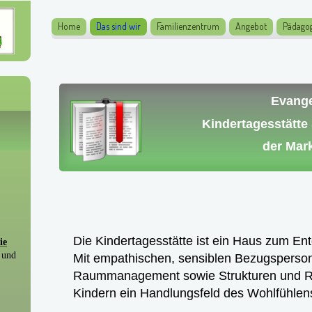
Home
Das sind wir
Familienzentrum
Angebot
Pädagog
Evang
Kindertagesstätte
der Mar
Die
Kindertagesstätte
ist ein Haus zum En
ie
 und
Mit empathischen, sensiblen Bezugsperson
Raummanagement sowie Strukturen und Ritu
Kindern ein Handlungsfeld des Wohlfühlens