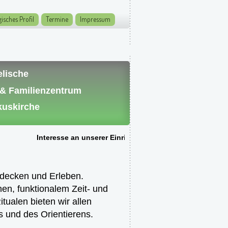
isches Profil
Termine
Impressum
elische
 & Familienzentrum
kuskirche
Interesse an unserer Einrichtung? - Rufen Sie uns gerne
tdecken und Erleben.
en, funktionalem Zeit- und
alen bieten wir allen
 und des Orientierens.