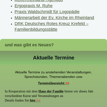
Ergopraxis M. Ruhe
Praxis Waldschmidt für Logopädie
Männerarbeit der Ev. Kirche im Rheinland
DRK Deutsches Rotes Kreuz Krefeld –
Familienbildungsstätte
und was gibt es Neues?
Aktuelle Termine
Aktuelle Termine zu anstehenden Veranstaltungen,
Sprechstunden, Themenabenden usw.
Terminübersicht
>>
In Kooperation mit dem
Haus der Familie
bieten wir dieses Jahr
verschiedene Kurse und Veranstaltungen an.
Details finden Sie
hier
>>